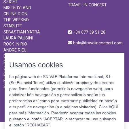
SZIGET
TRAVEL'IN CONCERT
MISTERYLAND
CELINE DION
THE WEEKND
STARLITE
SEBASTIAN YATRA
+34 677 39 51 28
LAURA PAUSINI
hola@travelinconcert.com
ROCK IN RIO
ANDRÉ RIEU
BURNING MAN
ROCK EN SEINE
Usamos cookies
SHAKIRA
BON JOVI
La página web de SN V&E Plataforma Internacional, S.L.
ROSALÍA
(Sn Esencial Tours) utiliza cookies\n propias y de terceros
BTS
para fines funcionales (permitir la navegación web), para
optimizar la\n navegación y personalizarla según tus
preferencias así como para mostrarte publicidad en base\n
a tu perfil de navegación (p.e páginas visitadas). Clica AQUÍ
para más información. Puedes\n aceptar todas las cookies
pulsando el botón “ACEPTAR” o rechazar su uso pulsando
el botón “RECHAZAR”.
©