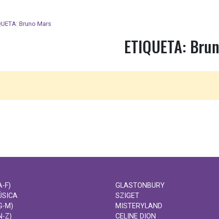
QUETA: Bruno Mars
ETIQUETA: Brun
-F)
GLASTONBURY
ÚSICA
SZIGET
G-M)
MISTERYLAND
N-Z)
CELINE DION