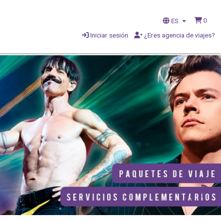
0
ES
Iniciar sesión
¿Eres agencia de viajes?
1s