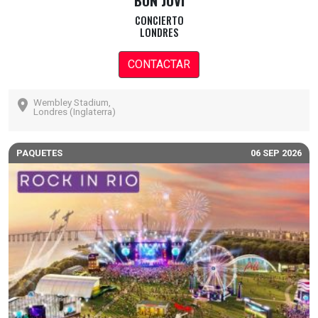
BON JOVI
CONCIERTO
LONDRES
CONTACTAR
Wembley Stadium,
Londres (Inglaterra)
PAQUETES
06 SEP 2026