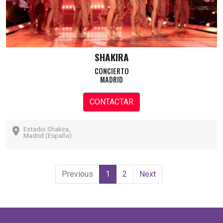
SHAKIRA
CONCIERTO
MADRID
CONTACTAR
Estadio Shakira,
Madrid (España)
(current)
Previous
1
2
Next