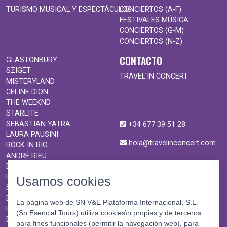
TURISMO MUSICAL Y ESPECTÁCULOS
CONCIERTOS (A-F)
FESTIVALES MÚSICA
CONCIERTOS (G-M)
CONCIERTOS (N-Z)
CONTACTO
GLASTONBURY
SZIGET
TRAVEL'IN CONCERT
MISTERYLAND
CELINE DION
THE WEEKND
STARLITE
SEBASTIAN YATRA
+34 677 39 51 28
LAURA PAUSINI
hola@travelinconcert.com
ROCK IN RIO
ANDRÉ RIEU
BURNING MAN
ROCK EN SEINE
Usamos cookies
SHAKIRA
BON JOVI
La página web de SN V&E Plataforma Internacional, S.L.
ROSALÍA
(Sn Esencial Tours) utiliza cookies\n propias y de terceros
BTS
para fines funcionales (permitir la navegación web), para