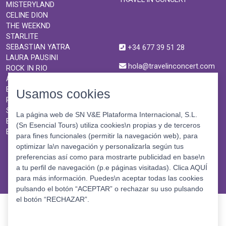
MISTERYLAND
CELINE DION
THE WEEKND
STARLITE
SEBASTIAN YATRA
+34 677 39 51 28
LAURA PAUSINI
hola@travelinconcert.com
ROCK IN RIO
ANDRÉ RIEU
BURNING MAN
Usamos cookies
ROCK EN SEINE
SHAKIRA
La página web de SN V&E Plataforma Internacional, S.L.
BON JOVI
(Sn Esencial Tours) utiliza cookies\n propias y de terceros
BTS
para fines funcionales (permitir la navegación web), para
optimizar la\n navegación y personalizarla según tus
preferencias así como para mostrarte publicidad en base\n
a tu perfil de navegación (p.e páginas visitadas). Clica AQUÍ
para más información. Puedes\n aceptar todas las cookies
pulsando el botón “ACEPTAR” o rechazar su uso pulsando
el botón “RECHAZAR”.
©
TRAVEL'IN
CONCERT