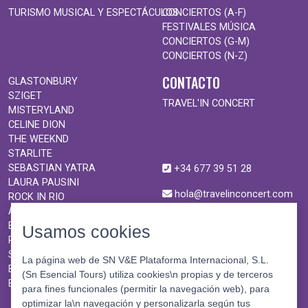
TURISMO MUSICAL Y ESPECTÁCULOS
CONCIERTOS (A-F)
FESTIVALES MÚSICA
CONCIERTOS (G-M)
CONCIERTOS (N-Z)
CONTACTO
GLASTONBURY
SZIGET
TRAVEL'IN CONCERT
MISTERYLAND
CELINE DION
THE WEEKND
STARLITE
SEBASTIAN YATRA
+34 677 39 51 28
LAURA PAUSINI
hola@travelinconcert.com
ROCK IN RIO
ANDRÉ RIEU
BURNING MAN
Usamos cookies
ROCK EN SEINE
SHAKIRA
La página web de SN V&E Plataforma Internacional, S.L.
BON JOVI
(Sn Esencial Tours) utiliza cookies\n propias y de terceros
BTS
para fines funcionales (permitir la navegación web), para
optimizar la\n navegación y personalizarla según tus